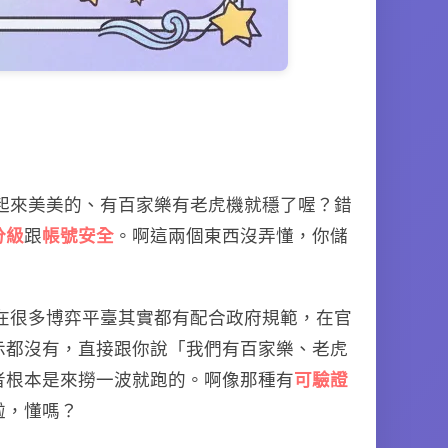
起來美美的、有百家樂有老虎機就穩了喔？錯
分級
跟
帳號安全
。啊這兩個東西沒弄懂，你儲
現在很多博弈平臺其實都有配合政府規範，在官
示都沒有，直接跟你說「我們有百家樂、老虎
者根本是來撈一波就跑的。啊像那種有
可驗證
啦，懂嗎？