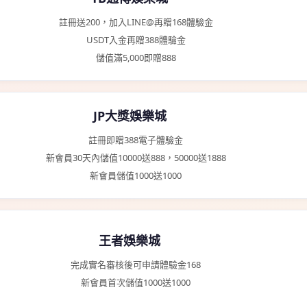
註冊送200，加入LINE@再贈168體驗金
USDT入金再贈388體驗金
儲值滿5,000即贈888
JP大獎娛樂城
註冊即贈388電子體驗金
新會員30天內儲值10000送888，50000送1888
新會員儲值1000送1000
王者娛樂城
完成實名審核後可申請體驗金168
新會員首次儲值1000送1000