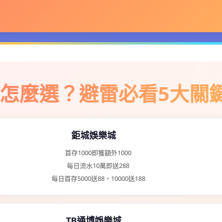
官網怎麼選？避雷必看5大關
鉅城娛樂城
首存1000即獲額外1000
每日流水10萬即送288
每日首存5000送88，10000送188
TB通博娛樂城