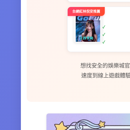
台網紅林倪安推薦
想找安全的娛樂城官
速度到線上遊戲體驗