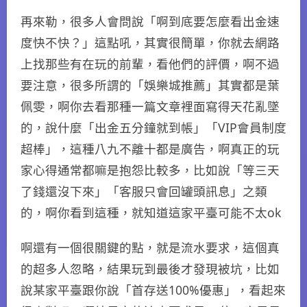
再來勒，很多人會問說「啊到底要怎麼看出金速
度快不快？」這點吼，其實很簡單，你就去網路
上找那些有在玩的前輩，看他們的評價，啊不過
要注意，很多所謂的「娛樂城推薦」其實都是葉
佩雯，啊你去看那種一篇文章裡面寫得天花亂墜
的，說什麼「出金五分鐘就到帳」「VIP會員制度
超棒」，這種八九不離十都是廣告，啊真正的玩
家心得通常都嘛是抱怨比較多，比如說「等三天
了錢還沒下來」「客服只會回罐頭訊息」之類
的，啊你看到這種，就知道這家平臺可能不太ok
啊還有一個很關鍵的點，就是流水要求，這個真
的超多人忽略，結果玩到最後才發現被坑，比如
說某家平臺跟你說「首存送100%優惠」，看起來