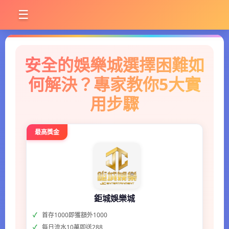
☰
安全的娛樂城選擇困難如
何解決？專家教你5大實
用步驟
最高獎金
鉅城娛樂城
首存1000即獲額外1000
每日流水10萬即送288