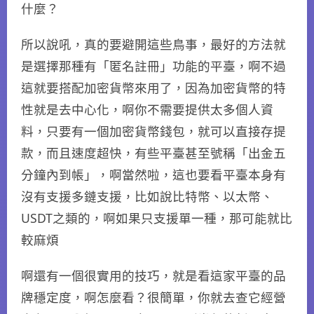
什麼？
所以說吼，真的要避開這些鳥事，最好的方法就
是選擇那種有「匿名註冊」功能的平臺，啊不過
這就要搭配加密貨幣來用了，因為加密貨幣的特
性就是去中心化，啊你不需要提供太多個人資
料，只要有一個加密貨幣錢包，就可以直接存提
款，而且速度超快，有些平臺甚至號稱「出金五
分鐘內到帳」，啊當然啦，這也要看平臺本身有
沒有支援多鏈支援，比如說比特幣、以太幣、
USDT之類的，啊如果只支援單一種，那可能就比
較麻煩
啊還有一個很實用的技巧，就是看這家平臺的品
牌穩定度，啊怎麼看？很簡單，你就去查它經營