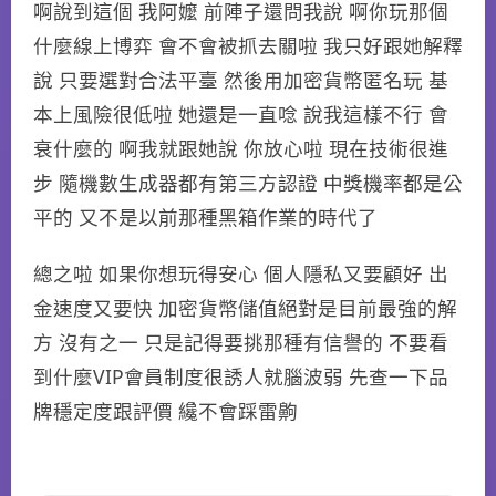
啊說到這個 我阿嬤 前陣子還問我說 啊你玩那個
什麼線上博弈 會不會被抓去關啦 我只好跟她解釋
說 只要選對合法平臺 然後用加密貨幣匿名玩 基
本上風險很低啦 她還是一直唸 說我這樣不行 會
衰什麼的 啊我就跟她說 你放心啦 現在技術很進
步 隨機數生成器都有第三方認證 中獎機率都是公
平的 又不是以前那種黑箱作業的時代了
總之啦 如果你想玩得安心 個人隱私又要顧好 出
金速度又要快 加密貨幣儲值絕對是目前最強的解
方 沒有之一 只是記得要挑那種有信譽的 不要看
到什麼VIP會員制度很誘人就腦波弱 先查一下品
牌穩定度跟評價 纔不會踩雷齁